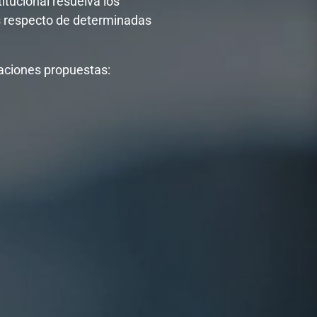
itucional resuelva los
s respecto de determinadas
caciones propuestas: