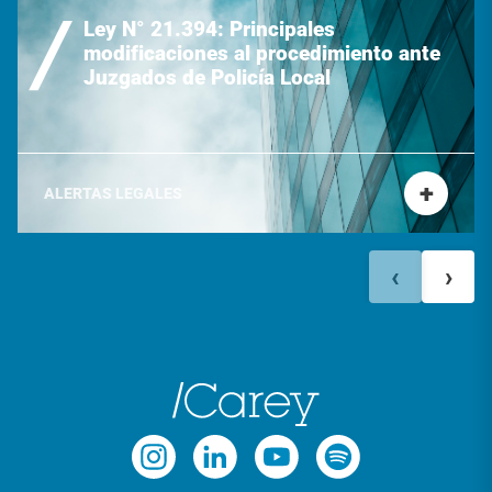
Ley N° 21.394: Principales
modificaciones al procedimiento ante
Juzgados de Policía Local
+
ALERTAS LEGALES
‹
›