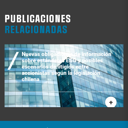
PUBLICACIONES
RELACIONADAS
Nuevas obligaciones de información
sobre estándares ESG y posibles
escenarios de litigios entre
accionistas según la legislación
chilena
+