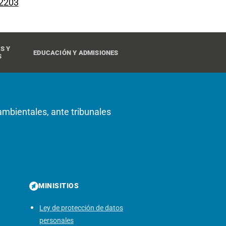
 2203
S Y
EDUCACIÓN Y ADMISIONES
S
oambientales, ante tribunales
MINISITIOS
Ley de protección de datos
personales