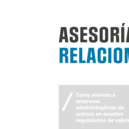
ASESORÍ
RELACIO
Carey asesora a
empresas
administradoras de
activos en asuntos
regulatorios de valor