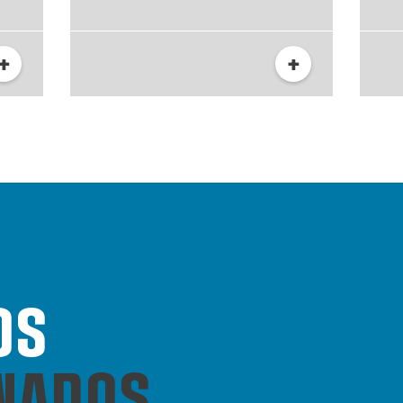
+
+
OS
NADOS