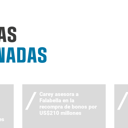
AS
NADAS
Carey asesora a
Falabella en la
recompra de bonos por
US$210 millones
es