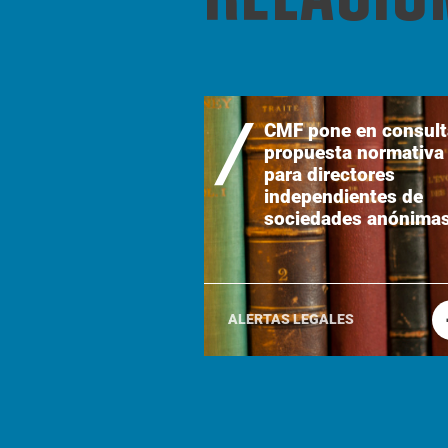
CMF pone en consult
propuesta normativa
para directores
independientes de
sociedades anónima
ALERTAS LEGALES