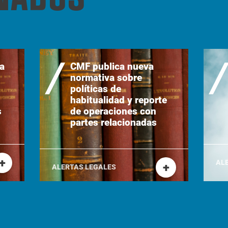
a
CMF publica nueva
normativa sobre
políticas de
habitualidad y reporte
s
de operaciones con
partes relacionadas
+
AL
+
ALERTAS LEGALES