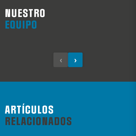
NUESTRO
Guillermo Carey
R
EQUIPO
Socio
Co
‹
›
ARTÍCULOS
RELACIONADOS