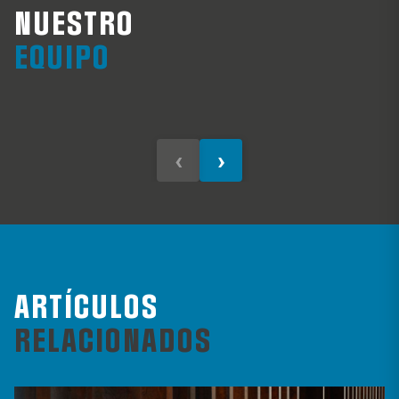
NUESTRO
Guillermo Carey
J
EQUIPO
Socio
Di
‹
›
ARTÍCULOS
RELACIONADOS