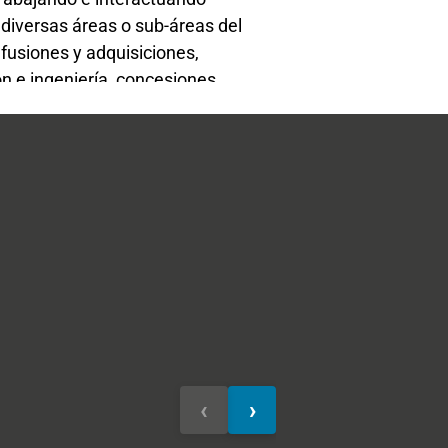
diversas áreas o sub-áreas del
 fusiones y adquisiciones,
n e ingeniería, concesiones,
os de agua y recursos naturales,
judicial, quiebras y comercio
presta asesoría en materia de
reestructuraciones, securitización
nanciamientos y estrategias de
.
Alberto Cardemil
Felipe Moro
Socio
Socio
‹
›