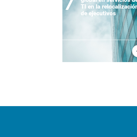
TI en la relocalizació
de ejecutivos