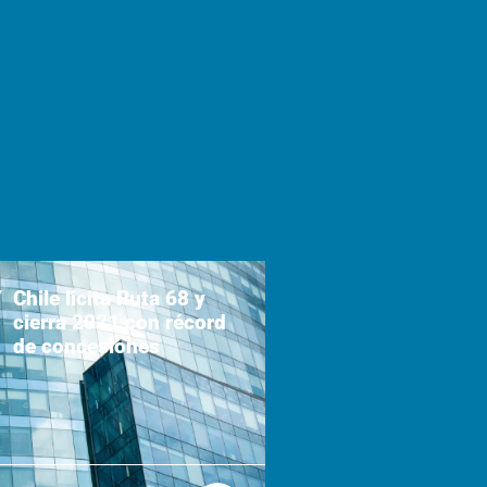
Chile licita Ruta 68 y
cierra 2021 con récord
de concesiones