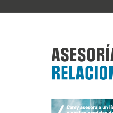
ASESORÍ
RELACIO
Carey asesora a un lí
global en servicios d