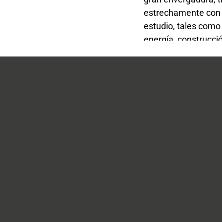
estrechamente con 
estudio, tales como
energía, construcció
inmobiliario, derech
ambiental, laboral, 
internacional.
El estudio también 
manejo de activos, 
de portafolios, refi
Juan Francisco
mitigación de riesgo
car Aitken
Mackenna
cio
Socio