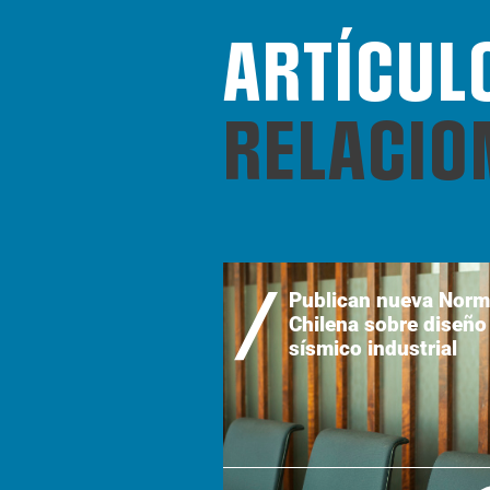
ARTÍCUL
RELACIO
Publican nueva Nor
Chilena sobre diseño
sísmico industrial