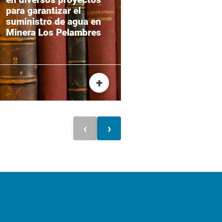
para garantizar el
inversión en
suministro de agua en
BESS
Minera Los Pelambres
+
‹
›