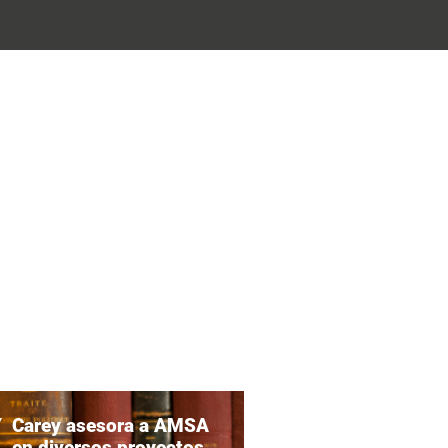
Carey asesora a AMSA
Carey asesor
en diversos proyectos
Partners en 