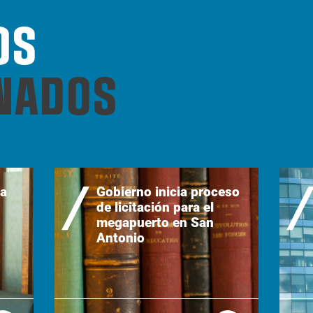
OS
NADOS
ma
Gobierno inicia proceso
de licitación para el
megapuerto en San
Antonio