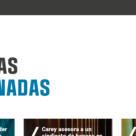
AS
NADAS
der
Carey asesora a un
e
sindicato de bancos en