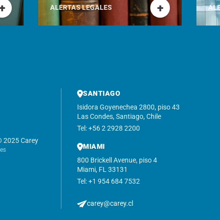
+
+
ALERTAS LEGALES
AL
SANTIAGO
Isidora Goyenechea 2800, piso 43
Las Condes, Santiago, Chile
Tel: +56 2 2928 2200
© 2025 Carey
MIAMI
nes
800 Brickell Avenue, piso 4
Miami, FL 33131
Tel: +1 954 684 7532
carey@carey.cl