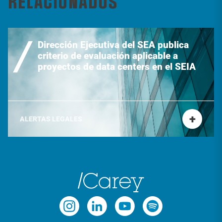
RELACIONADOS
Dirección Ejecutiva del SEA publica
criterio de evaluación aplicable a
proyectos de data centers en el SEIA
+
ALERTAS LEGALES