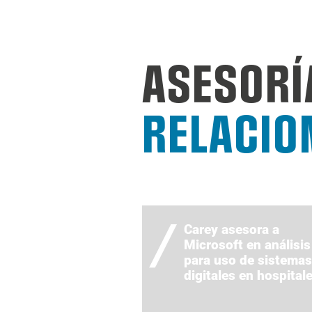
ASESORÍ
RELACIO
Carey asesora a
Microsoft en análisis
para uso de sistemas
digitales en hospital