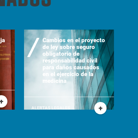
ja
Cambios en el proyecto
de ley sobre seguro
obligatorio de
responsabilidad civil
para daños causados
en el ejercicio de la
medicina
+
+
ALERTAS LEGALES