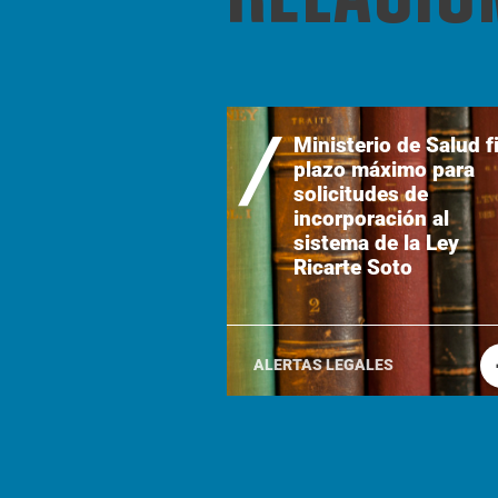
Ministerio de Salud fi
plazo máximo para
solicitudes de
incorporación al
sistema de la Ley
Ricarte Soto
ALERTAS LEGALES