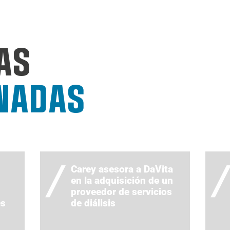
AS
NADAS
Carey asesora a DaVita
en la adquisición de un
proveedor de servicios
es
de diálisis