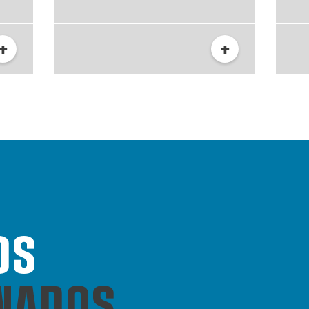
+
+
OS
NADOS