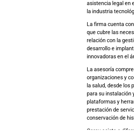
asistencia legal en 
la industria tecnológ
La firma cuenta con 
que cubre las neces
relación con la gest
desarrollo e implan
innovadoras en el á
La asesoría compren
organizaciones y c
la salud, desde los
para su instalación
plataformas y herram
prestación de servic
conservación de hist
Carey asiste a difer