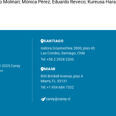
do Molinari; Mónica Pérez; Eduardo Reveco; Kureusa Hara
SANTIAGO
Isidora Goyenechea 2800, piso 43
Las Condes, Santiago, Chile
Tel: +56 2 2928 2200
© 2025 Carey
MIAMI
nes
800 Brickell Avenue, piso 4
Miami, FL 33131
Tel: +1 954 684 7532
carey@carey.cl