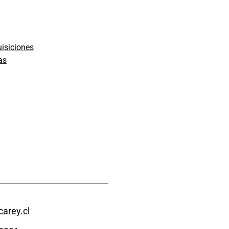
isiciones
as
arey.cl