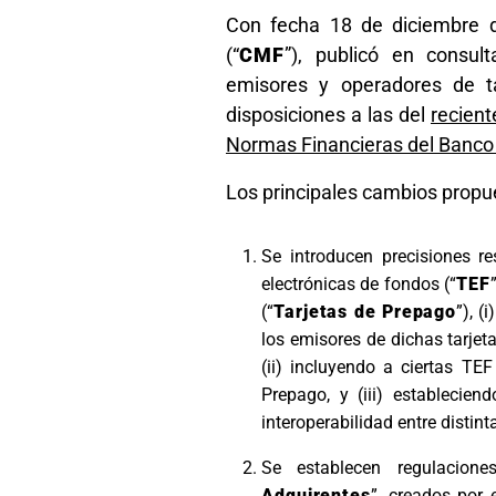
Con fecha 18 de diciembre d
(“
CMF
”), publicó en consul
emisores y operadores de ta
disposiciones a las del
recient
Normas Financieras del Banco 
Los principales cambios prop
Se introducen precisiones re
electrónicas de fondos (“
TEF
(“
Tarjetas de Prepago
”), (
los emisores de dichas tarjet
(ii) incluyendo a ciertas TE
Prepago, y (iii) establecien
interoperabilidad entre distint
Se establecen regulacione
Adquirentes
”, creados por 