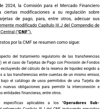
e 2024, la Comisión para el Mercado Financiero
ta ciertas modificaciones a su regulación sobre
rjetas de pago, para, entre otros, adecuar sus
emente modificado Capítulo III.J del Compendio de
Central (“
CNF
”).
uestos por la CMF se resumen como sigue:
specto del tratamiento regulatorio de las transferencias
”) en el caso de Tarjetas de Pago con Provisión de Fondos
i) excluyendo del cálculo de la reserva de liquidez exigido a
as a las transferencias entre cuentas de un mismo emisor,
F bajo el catálogo de usos permitidos de una Tarjeta de
do nuevas obligaciones para permitir la interconexión e
as entidades financieras, entre otros.
s específicas aplicables a los “
Operadores Sub-
el reformado Capítulo III.J del CNF, incluyendo requisitos